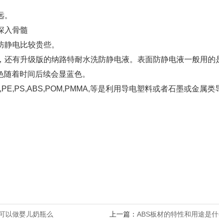
远。
深入骨髓
久防静电比较贵些。
吩，还有升级版的纳路特耐水洗防静电液。表面防静电液一般用
色随着时间后续会显蓝色。
,PE,PS,ABS,POM,PMMA,等是利用导电塑料或者石墨或
料可以做婴儿奶瓶么
上一篇：
ABS板材的特性和用途是