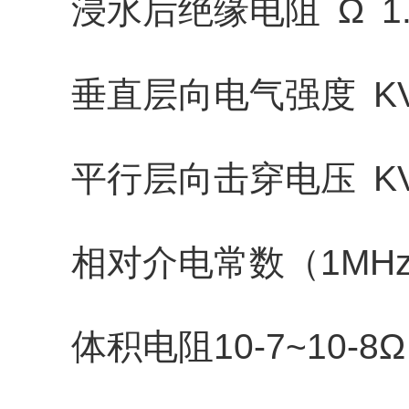
浸水后绝缘电阻 Ω 1.0
垂直层向电气强度 KV/m
平行层向击穿电压 KV
相对介电常数（1MHz/50H
体积电阻10-7~10-8Ω 